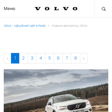
Меню
Volvo - офіційний сайт в Києві
Новини автосалону Volvo
‹
1
2
3
4
5
6
7
8
›