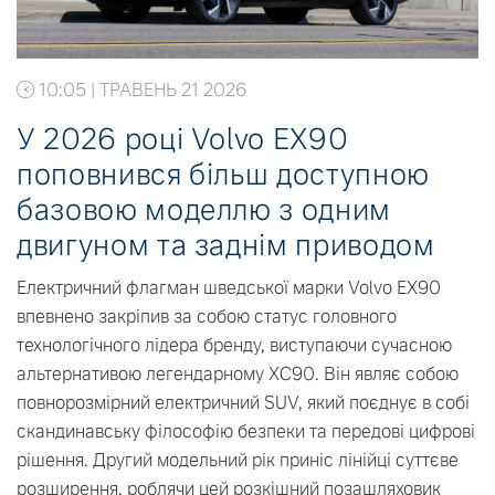
10:05 | ТРАВЕНЬ 21 2026
У 2026 році Volvo EX90
поповнився більш доступною
базовою моделлю з одним
двигуном та заднім приводом
Електричний флагман шведської марки Volvo EX90
впевнено закріпив за собою статус головного
технологічного лідера бренду, виступаючи сучасною
альтернативою легендарному XC90. Він являє собою
повнорозмірний електричний SUV, який поєднує в собі
скандинавську філософію безпеки та передові цифрові
рішення. Другий модельний рік приніс лінійці суттєве
розширення, роблячи цей розкішний позашляховик