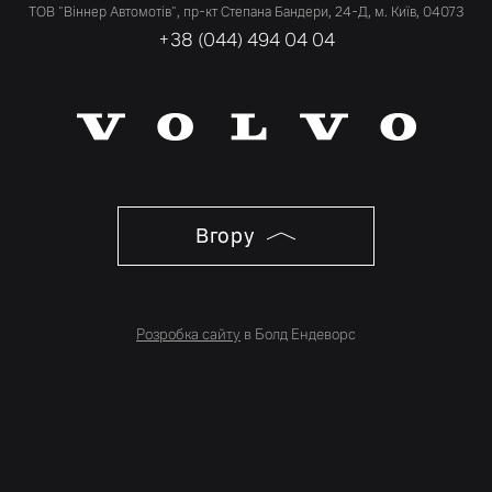
ТОВ "Віннер Автомотів", пр-кт Степана Бандери, 24-Д, м. Київ, 04073
+38 (044) 494 04 04
Вгору
Розробка сайту
в Болд Ендеворс