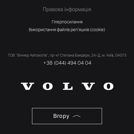
Правова інформація
Гіперпосилання
Використання файлів реп'яшків (cookie)
ТОВ "Віннер Автомотів", пр-кт Степана Бандери, 24-Д, м. Київ, 04073
+38 (044) 494 04 04
Вгору