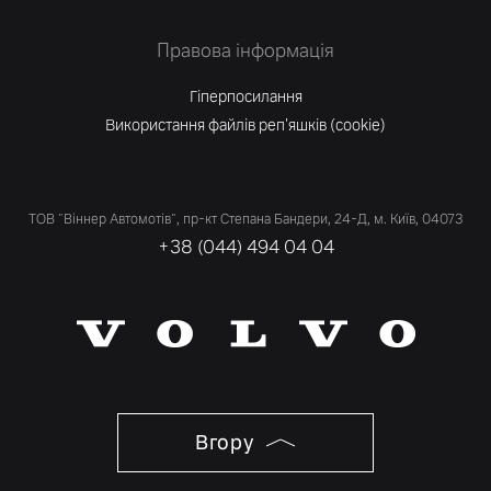
Правова інформація
Гіперпосилання
Використання файлів реп'яшків (cookie)
ТОВ "Віннер Автомотів", пр-кт Степана Бандери, 24-Д, м. Київ, 04073
+38 (044) 494 04 04
Вгору