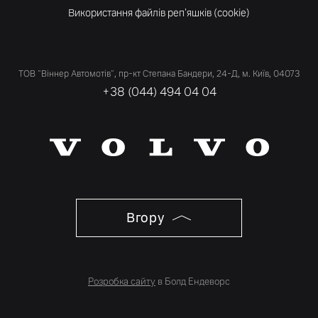
Використання файлів реп'яшків (cookie)
ТОВ "Віннер Автомотів", пр-кт Степана Бандери, 24-Д, м. Київ, 04073
+38 (044) 494 04 04
Вгору
Розробка сайту
в Болд Ендеворс