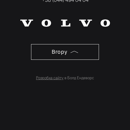
+38 (044) 494 04 04
Вгору
Розробка сайту
в Болд Ендеворс