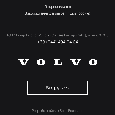
Гіперпосилання
Використання файлів реп'яшків (cookie)
ТОВ "Віннер Автомотів", пр-кт Степана Бандери, 24-Д, м. Київ, 04073
+38 (044) 494 04 04
Вгору
Розробка сайту
в Болд Ендеворс