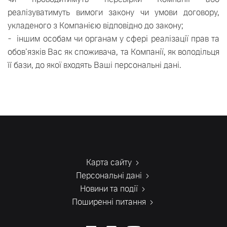
реалізуватимуть вимоги закону чи умови договору,
укладеного з Компанією відповідно до закону;
- іншим особам чи органам у сфері реалізації прав та
обов’язків Вас як споживача, та Компанії, як володільця
її бази, до якої входять Ваші персональні дані.
Карта сайту
Персональні дані
Новини та події
Поширенні питання