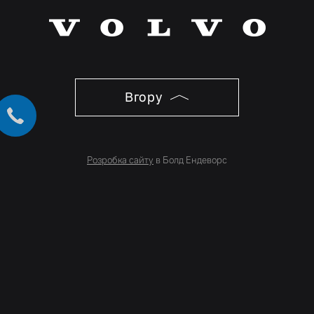
Вгору
Розробка сайту
в Болд Ендеворс