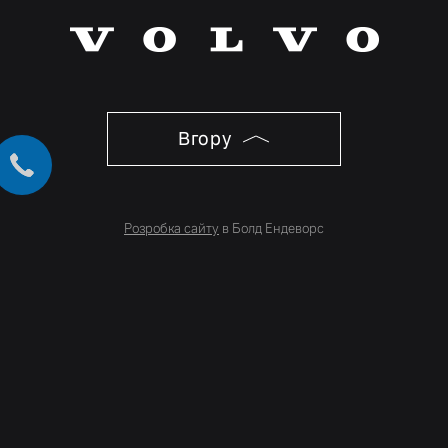
Вгору
Розробка сайту
в Болд Ендеворс