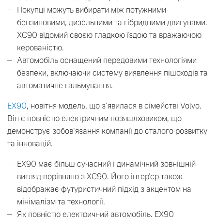
Покупці можуть вибирати між потужними
бензиновими, дизельними та гібридними двигунами.
XC90 відомий своєю гладкою їздою та вражаючою
керованістю.
Автомобіль оснащений передовими технологіями
безпеки, включаючи систему виявлення пішоходів та
автоматичне гальмування.
EX90
, новітня модель, що з’явилася в сімействі Volvo.
Він є повністю електричним позяшлховиком, що
демонструє зобов'язання компанії до сталого розвитку
та інновацій.
EX90 має більш сучасний і динамічний зовнішній
вигляд порівняно з XC90. Його інтер'єр також
відображає футуристичний підхід з акцентом на
мінімалізм та технології.
Як повністю електричний автомобіль, EX90